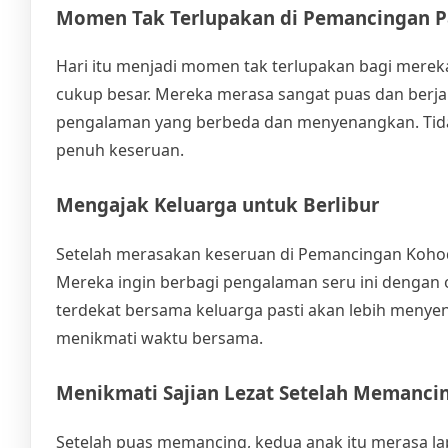
Momen Tak Terlupakan di Pemancingan P
Hari itu menjadi momen tak terlupakan bagi mere
cukup besar. Mereka merasa sangat puas dan berjan
pengalaman yang berbeda dan menyenangkan. Tida
penuh keseruan.
Mengajak Keluarga untuk Berlibur
Setelah merasakan keseruan di Pemancingan Kohod
Mereka ingin berbagi pengalaman seru ini dengan
terdekat bersama keluarga pasti akan lebih menye
menikmati waktu bersama.
Menikmati Sajian Lezat Setelah Memanci
Setelah puas memancing, kedua anak itu merasa l