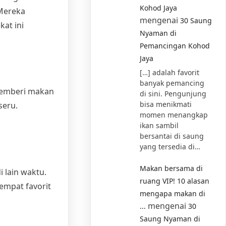
Kohod Jaya
 Mereka
mengenai
30 Saung
at ini
Nyaman di
Pemancingan Kohod
Jaya
[…] adalah favorit
banyak pemancing
 memberi makan
di sini. Pengunjung
bisa menikmati
seru.
momen menangkap
ikan sambil
bersantai di saung
yang tersedia di…
Makan bersama di
 lain waktu.
ruang VIP! 10 alasan
empat favorit
mengapa makan di
mengenai
...
30
Saung Nyaman di