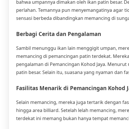
bahwa umpannya dimakan oleh ikan patin besar. 
perlahan. Temannya pun menyemangatinya agar tid
sensasi berbeda dibandingkan memancing di sungai
Berbagi Cerita dan Pengalaman
Sambil menunggu ikan lain menggigit umpan, mer
memancing di pemancingan patin terdekat. Merek
pengalaman di Pemancingan Kohod Jaya. Menurut m
patin besar. Selain itu, suasana yang nyaman dan 
Fasilitas Menarik di Pemancingan Kohod 
Selain memancing, mereka juga tertarik dengan fasi
hingga area billiard. Setelah lelah memancing, mer
terdekat ini memang bukan hanya tempat memancin