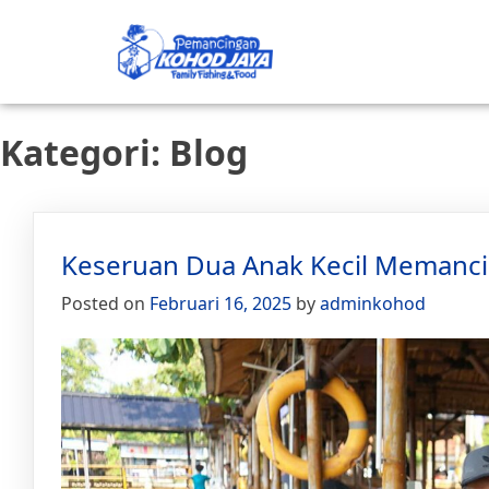
Kategori:
Blog
Keseruan Dua Anak Kecil Memancin
Posted on
Februari 16, 2025
by
adminkohod