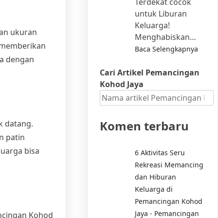
Terdekat cocok
untuk Liburan
Keluarga!
gan ukuran
Menghabiskan…
h memberikan
Baca Selengkapnya
ma dengan
Cari Artikel Pemancingan
Kohod Jaya
Komen terbaru
k datang.
n patin
luarga bisa
6 Aktivitas Seru
Rekreasi Memancing
dan Hiburan
Keluarga di
Pemancingan Kohod
Jaya - Pemancingan
ancingan Kohod