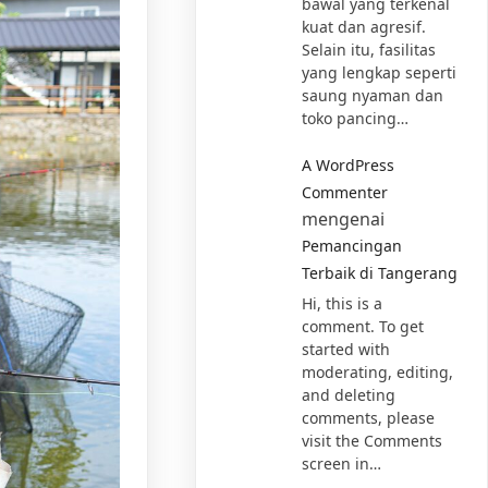
bawal yang terkenal
kuat dan agresif.
Selain itu, fasilitas
yang lengkap seperti
saung nyaman dan
toko pancing…
A WordPress
Commenter
mengenai
Pemancingan
Terbaik di Tangerang
Hi, this is a
comment. To get
started with
moderating, editing,
and deleting
comments, please
visit the Comments
screen in…