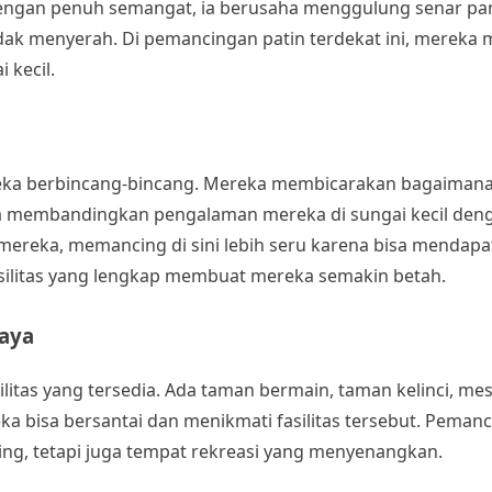
Dengan penuh semangat, ia berusaha menggulung senar pa
ak menyerah. Di pemancingan patin terdekat ini, mereka
 kecil.
eka berbincang-bincang. Mereka membicarakan bagaimana
a membandingkan pengalaman mereka di sungai kecil den
ereka, memancing di sini lebih seru karena bisa mendapa
fasilitas yang lengkap membuat mereka semakin betah.
Jaya
litas yang tersedia. Ada taman bermain, taman kelinci, mesi
eka bisa bersantai dan menikmati fasilitas tersebut. Peman
g, tetapi juga tempat rekreasi yang menyenangkan.