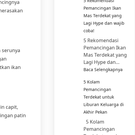
5 Rekomendasi
ncingnya
Pemancingan Ikan
 merasakan
Mas Terdekat yang
Lagi Hype dan wajib
coba!
5 Rekomendasi
Pemancingan Ikan
 serunya
Mas Terdekat yang
gan
Lagi Hype dan…
tkan ikan
Baca Selengkapnya
5 Kolam
Pemancingan
Terdekat untuk
Liburan Keluarga di
n capit,
Akhir Pekan
cingan patin
5 Kolam
Pemancingan