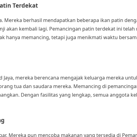
atin Terdekat
ka. Mereka berhasil mendapatkan beberapa ikan patin den
ji akan kembali lagi. Pemancingan patin terdekat ini tela
k hanya memancing, tetapi juga menikmati waktu bersa
 Jaya, mereka berencana mengajak keluarga mereka untu
 orang tua dan saudara mereka. Memancing di pemancinga
nangkan. Dengan fasilitas yang lengkap, semua anggota ke
ng
apar. Mereka pun mencoba makanan yang tersedia di Pem