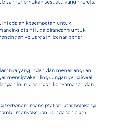
ua, bisa menemukan sesuatu yang mereka
. Ini adalah kesempatan untuk
ncing di sini juga dirancang untuk
mancingan keluarga ini benar-benar
 alamnya yang indah dan menenangkan.
segar menciptakan lingkungan yang ideal
emandangan ini menambah kenyamanan dan
ang terbenam menciptakan latar belakang
ambil menyaksikan keindahan alam.