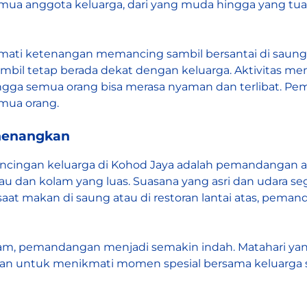
semua anggota keluarga, dari yang muda hingga yang t
kmati ketenangan memancing sambil bersantai di saung
l tetap berada dekat dengan keluarga. Aktivitas mema
ingga semua orang bisa merasa nyaman dan terlibat. Pe
mua orang.
nenangkan
ancingan keluarga di Kohod Jaya adalah pemandangan
ijau dan kolam yang luas. Suasana yang asri dan udara 
 saat makan di saung atau di restoran lantai atas, p
gelam, pemandangan menjadi semakin indah. Matahari y
 untuk menikmati momen spesial bersama keluarga s