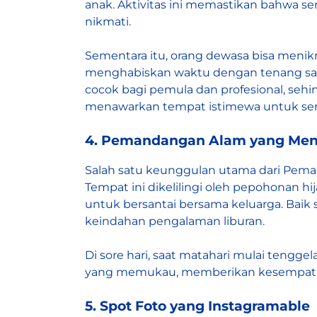
anak. Aktivitas ini memastikan bahwa 
nikmati.
Sementara itu, orang dewasa bisa meni
menghabiskan waktu dengan tenang sambi
cocok bagi pemula dan profesional, seh
menawarkan tempat istimewa untuk se
4. Pemandangan Alam yang Me
Salah satu keunggulan utama dari Pem
Tempat ini dikelilingi oleh pepohonan h
untuk bersantai bersama keluarga. Baik
keindahan pengalaman liburan.
Di sore hari, saat matahari mulai teng
yang memukau, memberikan kesempatan
5. Spot Foto yang Instagramable