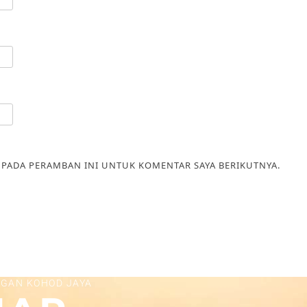
A PADA PERAMBAN INI UNTUK KOMENTAR SAYA BERIKUTNYA.
NGAN KOHOD JAYA