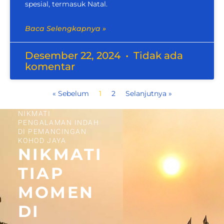
spesial, termasuk Natal.
Baca Selengkapnya »
Desember 22, 2024
Tidak ada
komentar
« Sebelum
1
2
Selanjutnya »
NIKMATI
PENGALAMAN INDAH
DI PEMANCINGAN
KOHOD JAYA
NIKMATI
TIAP
MOMEN
DI