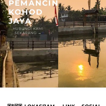
PEMANCINGAN
KOHOD
JAYA
HUBUNGI KAMI
SEKARANG →