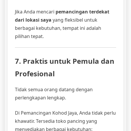
Jika Anda mencari
pemancingan terdekat
dari lokasi saya
yang fleksibel untuk
berbagai kebutuhan, tempat ini adalah
pilihan tepat.
7. Praktis untuk Pemula dan
Profesional
Tidak semua orang datang dengan
perlengkapan lengkap.
Di Pemancingan Kohod Jaya, Anda tidak perlu
khawatir. Tersedia toko pancing yang
menyediakan berbagai kebutuhan: