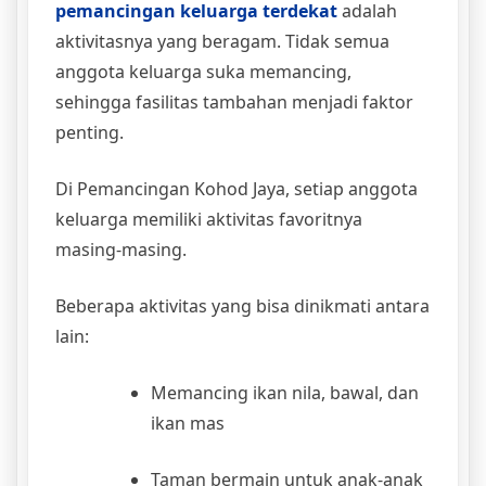
pemancingan keluarga terdekat
adalah
aktivitasnya yang beragam. Tidak semua
anggota keluarga suka memancing,
sehingga fasilitas tambahan menjadi faktor
penting.
Di Pemancingan Kohod Jaya, setiap anggota
keluarga memiliki aktivitas favoritnya
masing-masing.
Beberapa aktivitas yang bisa dinikmati antara
lain:
Memancing ikan nila, bawal, dan
ikan mas
Taman bermain untuk anak-anak