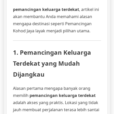
pemancingan keluarga terdekat
, artikel ini
akan membantu Anda memahami alasan
mengapa destinasi seperti Pemancingan
Kohod Jaya layak menjadi pilihan utama.
1. Pemancingan Keluarga
Terdekat yang Mudah
Dijangkau
Alasan pertama mengapa banyak orang
memilih
pemancingan keluarga terdekat
adalah akses yang praktis. Lokasi yang tidak
jauh membuat perjalanan terasa lebih santai