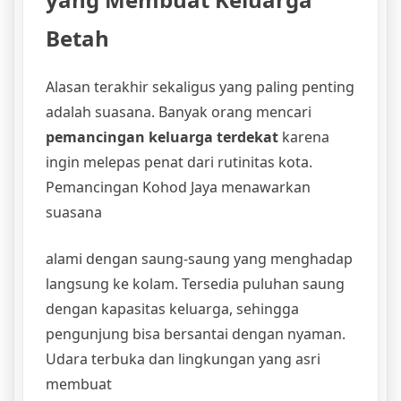
Betah
Alasan terakhir sekaligus yang paling penting
adalah suasana. Banyak orang mencari
pemancingan keluarga terdekat
karena
ingin melepas penat dari rutinitas kota.
Pemancingan Kohod Jaya menawarkan
suasana
alami dengan saung-saung yang menghadap
langsung ke kolam. Tersedia puluhan saung
dengan kapasitas keluarga, sehingga
pengunjung bisa bersantai dengan nyaman.
Udara terbuka dan lingkungan yang asri
membuat