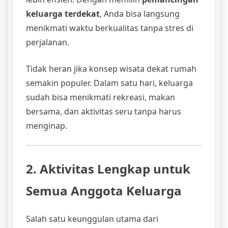
keluarga terdekat
, Anda bisa langsung
menikmati waktu berkualitas tanpa stres di
perjalanan.
Tidak heran jika konsep wisata dekat rumah
semakin populer. Dalam satu hari, keluarga
sudah bisa menikmati rekreasi, makan
bersama, dan aktivitas seru tanpa harus
menginap.
2. Aktivitas Lengkap untuk
Semua Anggota Keluarga
Salah satu keunggulan utama dari