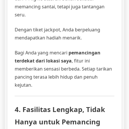
memancing santai, tetapi juga tantangan
seru.
Dengan tiket jackpot, Anda berpeluang
mendapatkan hadiah menarik.
Bagi Anda yang mencari
pemancingan
terdekat dari lokasi saya
, fitur ini
memberikan sensasi berbeda. Setiap tarikan
pancing terasa lebih hidup dan penuh
kejutan.
4. Fasilitas Lengkap, Tidak
Hanya untuk Pemancing