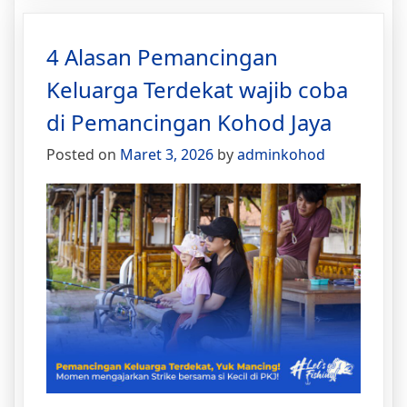
4 Alasan Pemancingan
Keluarga Terdekat wajib coba
di Pemancingan Kohod Jaya
Posted on
Maret 3, 2026
by
adminkohod