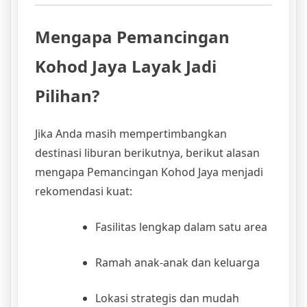
Mengapa Pemancingan
Kohod Jaya Layak Jadi
Pilihan?
Jika Anda masih mempertimbangkan
destinasi liburan berikutnya, berikut alasan
mengapa Pemancingan Kohod Jaya menjadi
rekomendasi kuat:
Fasilitas lengkap dalam satu area
Ramah anak-anak dan keluarga
Lokasi strategis dan mudah