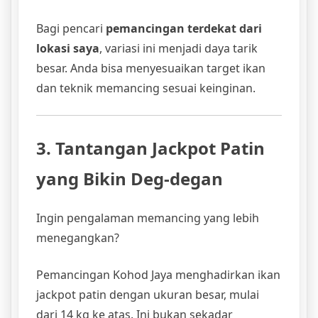
Bagi pencari
pemancingan terdekat dari
lokasi saya
, variasi ini menjadi daya tarik
besar. Anda bisa menyesuaikan target ikan
dan teknik memancing sesuai keinginan.
3. Tantangan Jackpot Patin
yang Bikin Deg-degan
Ingin pengalaman memancing yang lebih
menegangkan?
Pemancingan Kohod Jaya menghadirkan ikan
jackpot patin dengan ukuran besar, mulai
dari 14 kg ke atas. Ini bukan sekadar