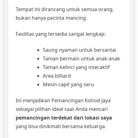
Tempat ini dirancang untuk semua orang,
bukan hanya pecinta mancing.
Fasilitas yang tersedia sangat lengkap:
Saung nyaman untuk bersantai
Taman bermain untuk anak-anak
Taman kelinci yang interaktif
Area billiard
Mesin capit yang seru
Ini menjadikan Pemancingan Kohod Jaya
sebagai pilihan ideal saat Anda mencari
pemancingan terdekat dari lokasi saya
yang bisa dinikmati bersama keluarga.