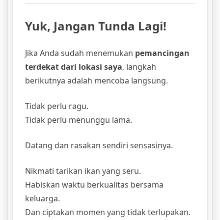
Yuk, Jangan Tunda Lagi!
Jika Anda sudah menemukan
pemancingan
terdekat dari lokasi saya
, langkah
berikutnya adalah mencoba langsung.
Tidak perlu ragu.
Tidak perlu menunggu lama.
Datang dan rasakan sendiri sensasinya.
Nikmati tarikan ikan yang seru.
Habiskan waktu berkualitas bersama
keluarga.
Dan ciptakan momen yang tidak terlupakan.