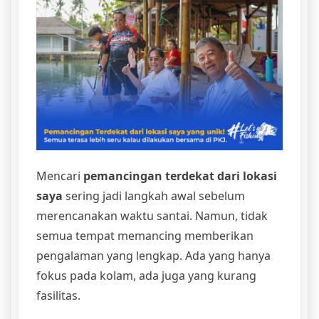
Mencari
pemancingan terdekat dari lokasi
saya
sering jadi langkah awal sebelum
merencanakan waktu santai. Namun, tidak
semua tempat memancing memberikan
pengalaman yang lengkap. Ada yang hanya
fokus pada kolam, ada juga yang kurang
fasilitas.