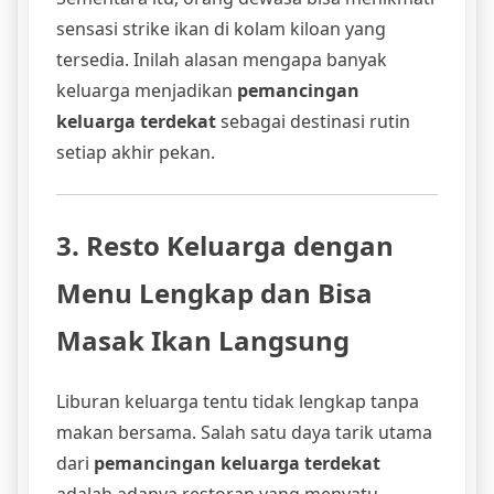
sensasi strike ikan di kolam kiloan yang
tersedia. Inilah alasan mengapa banyak
keluarga menjadikan
pemancingan
keluarga terdekat
sebagai destinasi rutin
setiap akhir pekan.
3. Resto Keluarga dengan
Menu Lengkap dan Bisa
Masak Ikan Langsung
Liburan keluarga tentu tidak lengkap tanpa
makan bersama. Salah satu daya tarik utama
dari
pemancingan keluarga terdekat
adalah adanya restoran yang menyatu