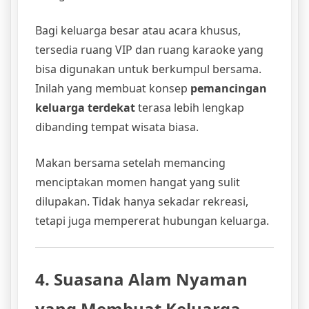
Bagi keluarga besar atau acara khusus,
tersedia ruang VIP dan ruang karaoke yang
bisa digunakan untuk berkumpul bersama.
Inilah yang membuat konsep
pemancingan
keluarga terdekat
terasa lebih lengkap
dibanding tempat wisata biasa.
Makan bersama setelah memancing
menciptakan momen hangat yang sulit
dilupakan. Tidak hanya sekadar rekreasi,
tetapi juga mempererat hubungan keluarga.
4. Suasana Alam Nyaman
yang Membuat Keluarga