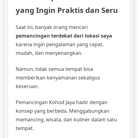
yang Ingin Praktis dan Seru
Saat ini, banyak orang mencari
pemancingan terdekat dari lokasi saya
karena ingin pengalaman yang cepat,
mudah, dan menyenangkan.
Namun, tidak semua tempat bisa
memberikan kenyamanan sekaligus
keseruan.
Pemancingan Kohod Jaya hadir dengan
konsep yang berbeda. Menggabungkan
memancing, wisata, dan kuliner dalam satu
tempat.