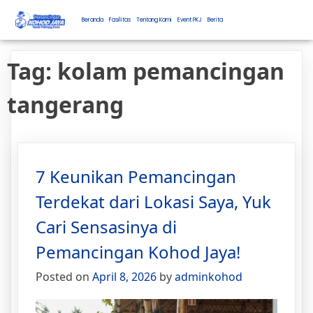
Beranda
Fasilitas
Tentang Kami
Event PKJ
Berita
Tag:
kolam pemancingan
tangerang
7 Keunikan Pemancingan
Terdekat dari Lokasi Saya, Yuk
Cari Sensasinya di
Pemancingan Kohod Jaya!
Posted on
April 8, 2026
by
adminkohod