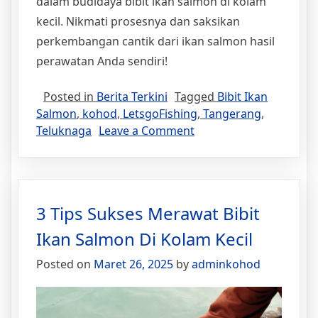
dalam budidaya bibit ikan salmon di kolam
kecil. Nikmati prosesnya dan saksikan
perkembangan cantik dari ikan salmon hasil
perawatan Anda sendiri!
Posted in
Berita Terkini
Tagged
Bibit Ikan
Salmon
,
kohod
,
LetsgoFishing
,
Tangerang
,
Teluknaga
Leave a Comment
3 Tips Sukses Merawat Bibit
Ikan Salmon Di Kolam Kecil
Posted on
Maret 26, 2025
by
adminkohod