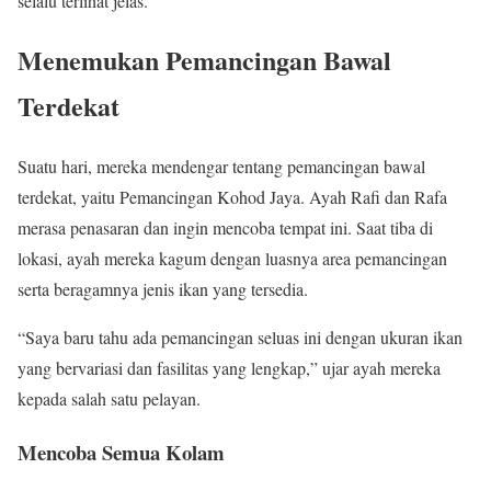
selalu terlihat jelas.
Menemukan Pemancingan Bawal
Terdekat
Suatu hari, mereka mendengar tentang pemancingan bawal
terdekat, yaitu Pemancingan Kohod Jaya. Ayah Rafi dan Rafa
merasa penasaran dan ingin mencoba tempat ini. Saat tiba di
lokasi, ayah mereka kagum dengan luasnya area pemancingan
serta beragamnya jenis ikan yang tersedia.
“Saya baru tahu ada pemancingan seluas ini dengan ukuran ikan
yang bervariasi dan fasilitas yang lengkap,” ujar ayah mereka
kepada salah satu pelayan.
Mencoba Semua Kolam