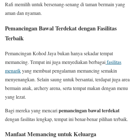
Rafi memilih untuk bersenang-senang di taman bermain yang
aman dan nyaman.
Pemancingan Bawal Terdekat dengan Fasilitas
Terbaik
Pemancingan Kohod Jaya bukan hanya sekadar tempat
memancing. Tempat ini juga menyediakan berbagai
fasilitas
menarik
yang membuat pengalaman memancing semakin
menyenangkan. Selain saung untuk bersantai, terdapat juga area
bermain anak, archery arena, serta tempat makan dengan menu
yang lezat.
pemancingan bawal terdekat
Bagi mereka yang mencari
dengan fasilitas lengkap, tempat ini benar-benar pilihan terbaik.
Manfaat Memancing untuk Keluarga