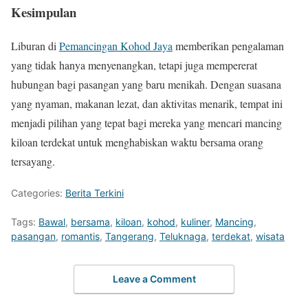
Kesimpulan
Liburan di
Pemancingan Kohod Jaya
memberikan pengalaman
yang tidak hanya menyenangkan, tetapi juga mempererat
hubungan bagi pasangan yang baru menikah. Dengan suasana
yang nyaman, makanan lezat, dan aktivitas menarik, tempat ini
menjadi pilihan yang tepat bagi mereka yang mencari mancing
kiloan terdekat untuk menghabiskan waktu bersama orang
tersayang.
Categories:
Berita Terkini
Tags:
Bawal
,
bersama
,
kiloan
,
kohod
,
kuliner
,
Mancing
,
pasangan
,
romantis
,
Tangerang
,
Teluknaga
,
terdekat
,
wisata
Leave a Comment