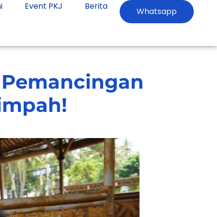
i
Event PKJ
Berita
Whatsapp
di Pemancingan
limpah!