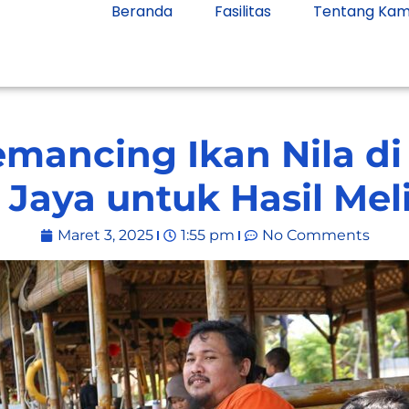
Beranda
Fasilitas
Tentang Kam
emancing Ikan Nila 
Jaya untuk Hasil Me
Maret 3, 2025
1:55 pm
No Comments