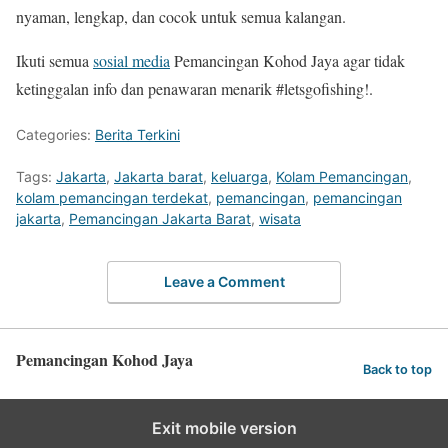
nyaman, lengkap, dan cocok untuk semua kalangan.
Ikuti semua
sosial media
Pemancingan Kohod Jaya agar tidak
ketinggalan info dan penawaran menarik #letsgofishing!.
Categories:
Berita Terkini
Tags:
Jakarta
,
Jakarta barat
,
keluarga
,
Kolam Pemancingan
,
kolam pemancingan terdekat
,
pemancingan
,
pemancingan
jakarta
,
Pemancingan Jakarta Barat
,
wisata
Leave a Comment
Pemancingan Kohod Jaya
Back to top
Exit mobile version