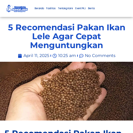
Beranda
Fasilitas
Tentang Kami
Event PKJ
Berita
5 Recomendasi Pakan Ikan
Lele Agar Cepat
Menguntungkan
April 11, 2025
10:25 am
No Comments