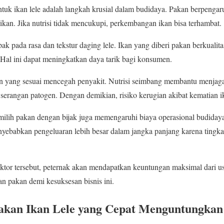
tuk ikan lele adalah langkah krusial dalam budidaya. Pakan berpenga
kan. Jika nutrisi tidak mencukupi, perkembangan ikan bisa terhambat.
k pada rasa dan tekstur daging lele. Ikan yang diberi pakan berkualit
. Hal ini dapat meningkatkan daya tarik bagi konsumen.
an yang sesuai mencegah penyakit. Nutrisi seimbang membantu menjaga
 serangan patogen. Dengan demikian, risiko kerugian akibat kematian i
milih pakan dengan bijak juga memengaruhi biaya operasional budida
nyebabkan pengeluaran lebih besar dalam jangka panjang karena tingka
tor tersebut, peternak akan mendapatkan keuntungan maksimal dari us
han pakan demi kesuksesan bisnis ini.
akan Ikan Lele yang Cepat Menguntungkan