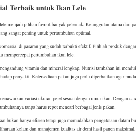
al Terbaik untuk Ikan Lele
ele menjadi pilihan favorit banyak peternak. Keunggulan utama dari pa
yang sangat penting untuk pertumbuhan optimal.
mersial di pasaran yang sudah terbukti efektif. Pilihlah produk denga
tu mempercepat pertumbuhan ikan lele.
g mengandung vitamin dan mineral lengkap. Nutrisi tambahan ini mendu
hadap penyakit. Ketersediaan pakan juga perlu diperhatikan agar muda
enawarkan variasi ukuran pelet sesuai dengan umur ikan. Dengan car
tumbuhannya tanpa harus repot mencari berbagai jenis pakan.
l bukan hanya efisien tetapi juga memudahkan pengelolaan dalam bud
eliharaan kolam dan manajemen kualitas air demi hasil panen maksimal.