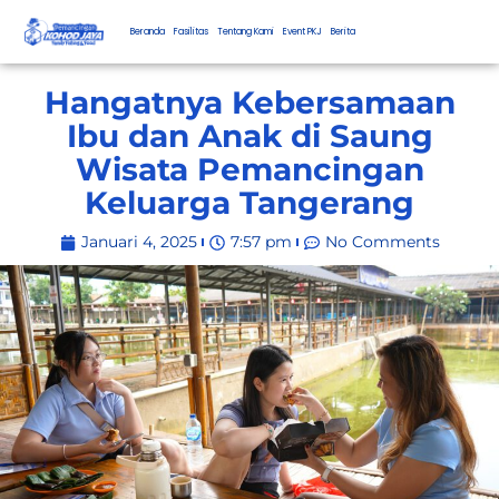
Beranda
Fasilitas
Tentang Kami
Event PKJ
Berita
Hangatnya Kebersamaan
Ibu dan Anak di Saung
Wisata Pemancingan
Keluarga Tangerang
Januari 4, 2025
7:57 pm
No Comments