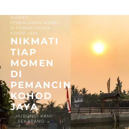
NIKMATI
PENGALAMAN INDAH
DI PEMANCINGAN
KOHOD JAYA
NIKMATI
TIAP
MOMEN
DI
PEMANCINGAN
KOHOD
JAYA
HUBUNGI KAMI
SEKARANG →