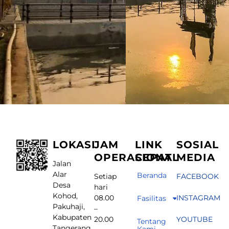
LOKASI
JAM
LINK
SOSIAL
OPERASIONAL
CEPAT
MEDIA
Jalan
Alar
Beranda
Setiap
FACEBOOK
Desa
hari
Kohod,
08.00
INSTAGRAM
Fasilitas
Pakuhaji,
–
Kabupaten
20.00
YOUTUBE
Tentang
Tangerang,
Kami