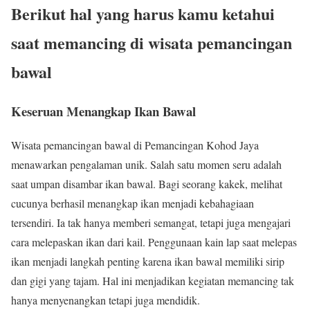
Berikut hal yang harus kamu ketahui
saat memancing di wisata pemancingan
bawal
Keseruan Menangkap Ikan Bawal
Wisata pemancingan bawal di Pemancingan Kohod Jaya
menawarkan pengalaman unik. Salah satu momen seru adalah
saat umpan disambar ikan bawal. Bagi seorang kakek, melihat
cucunya berhasil menangkap ikan menjadi kebahagiaan
tersendiri. Ia tak hanya memberi semangat, tetapi juga mengajari
cara melepaskan ikan dari kail. Penggunaan kain lap saat melepas
ikan menjadi langkah penting karena ikan bawal memiliki sirip
dan gigi yang tajam. Hal ini menjadikan kegiatan memancing tak
hanya menyenangkan tetapi juga mendidik.