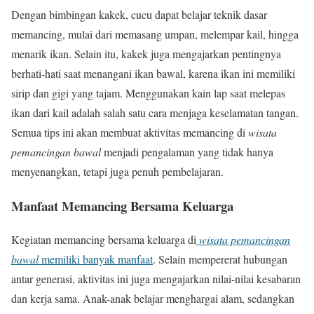
Dengan bimbingan kakek, cucu dapat belajar teknik dasar
memancing, mulai dari memasang umpan, melempar kail, hingga
menarik ikan. Selain itu, kakek juga mengajarkan pentingnya
berhati-hati saat menangani ikan bawal, karena ikan ini memiliki
sirip dan gigi yang tajam. Menggunakan kain lap saat melepas
ikan dari kail adalah salah satu cara menjaga keselamatan tangan.
Semua tips ini akan membuat aktivitas memancing di
wisata
pemancingan bawal
menjadi pengalaman yang tidak hanya
menyenangkan, tetapi juga penuh pembelajaran.
Manfaat Memancing Bersama Keluarga
Kegiatan memancing bersama keluarga di
wisata pemancingan
bawal
memiliki banyak manfaat
. Selain mempererat hubungan
antar generasi, aktivitas ini juga mengajarkan nilai-nilai kesabaran
dan kerja sama. Anak-anak belajar menghargai alam, sedangkan