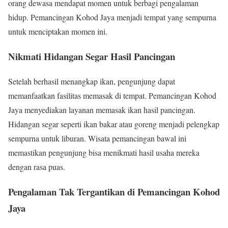
orang dewasa mendapat momen untuk berbagi pengalaman
hidup. Pemancingan Kohod Jaya menjadi tempat yang sempurna
untuk menciptakan momen ini.
Nikmati Hidangan Segar Hasil Pancingan
Setelah berhasil menangkap ikan, pengunjung dapat
memanfaatkan fasilitas memasak di tempat. Pemancingan Kohod
Jaya menyediakan layanan memasak ikan hasil pancingan.
Hidangan segar seperti ikan bakar atau goreng menjadi pelengkap
sempurna untuk liburan. Wisata pemancingan bawal ini
memastikan pengunjung bisa menikmati hasil usaha mereka
dengan rasa puas.
Pengalaman Tak Tergantikan di Pemancingan Kohod
Jaya