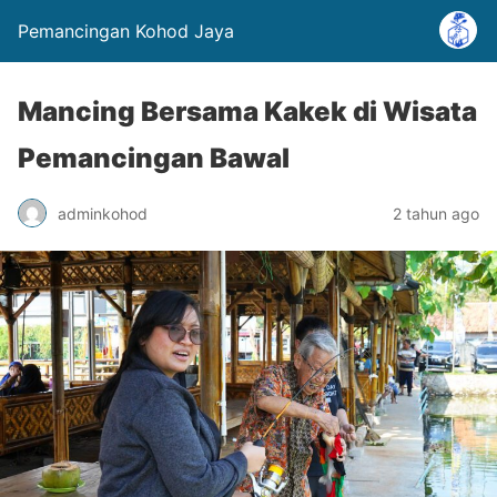
Pemancingan Kohod Jaya
Mancing Bersama Kakek di Wisata
Pemancingan Bawal
adminkohod
2 tahun ago