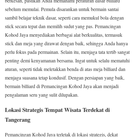
berkesan, pastikan Anda memahami peraturan dasar billiard
sebelum memulai. Pemula disarankan untuk bermain santai
sambil belajar teknik dasar, seperti cara memukul bola dengan
stick secara tepat dan memilih sudut yang pas. Pemancingan
Kohod Jaya menyediakan berbagai alat berkualitas, termasuk
stick dan meja yang dirawat dengan baik, sehingga Anda hanya
perlu fokus pada permainan. Selain itu, menjaga tata tertib sangat
penting demi kenyamanan bersama. Ingat untuk selalu mematuhi
aturan, seperti tidak meletakkan benda di atas meja billiard dan
menjaga suasana tetap kondusif. Dengan persiapan yang baik,
bermain billiard di Pemancingan Kohod Jaya akan menjadi
pengalaman seru yang sulit dilupakan.
Lokasi Strategis Tempat Wisata Terdekat di
Tangerang
Pemancingan Kohod Jaya terletak di lokasi strategis, dekat