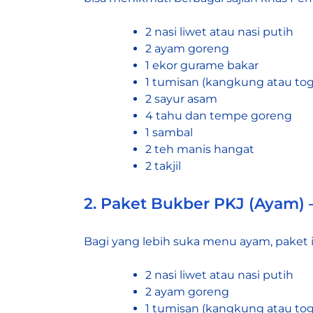
2 nasi liwet atau nasi putih
2 ayam goreng
1 ekor gurame bakar
1 tumisan (kangkung atau toge
2 sayur asam
4 tahu dan tempe goreng
1 sambal
2 teh manis hangat
2 takjil
2. Paket Bukber PKJ (Ayam) 
Bagi yang lebih suka menu ayam, paket in
2 nasi liwet atau nasi putih
2 ayam goreng
1 tumisan (kangkung atau toge