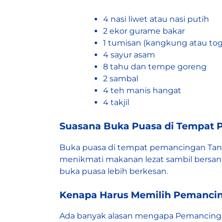
4 nasi liwet atau nasi putih
2 ekor gurame bakar
1 tumisan (kangkung atau toge
4 sayur asam
8 tahu dan tempe goreng
2 sambal
4 teh manis hangat
4 takjil
Suasana Buka Puasa di Tempat
Buka puasa di tempat pemancingan Tang
menikmati makanan lezat sambil bers
buka puasa lebih berkesan.
Kenapa Harus Memilih Pemanci
Ada banyak alasan mengapa Pemancingan 