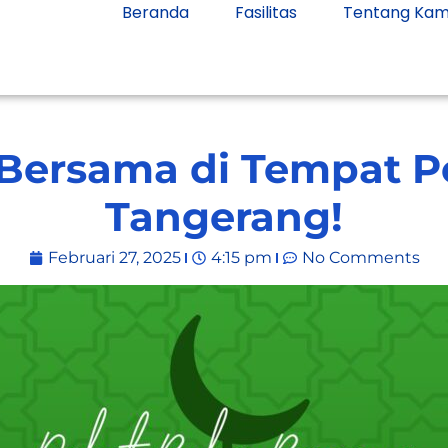
Beranda
Fasilitas
Tentang Kam
 Bersama di Tempat 
Tangerang!
Februari 27, 2025
4:15 pm
No Comments