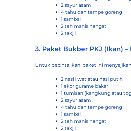
2 sayur asam
4 tahu dan tempe goreng
1 sambal
2 teh manis hangat
2 takjil
3. Paket Bukber PKJ (Ikan) –
Untuk pecinta ikan, paket ini menyajik
2 nasi liwet atau nasi putih
1 ekor gurame bakar
1 tumisan (kangkung atau toge
2 sayur asam
4 tahu dan tempe goreng
1 sambal
2 teh manis hangat
2 takjil