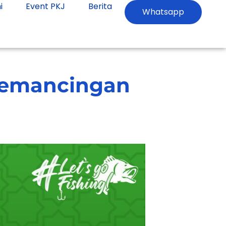
i
Event PKJ
Berita
Whatsapp
Pemancingan