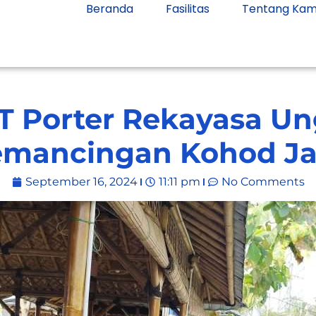
Beranda
Fasilitas
Tentang Kam
T Porter Rekayasa Un
mancingan Kohod J
September 16, 2024
11:11 pm
No Comments