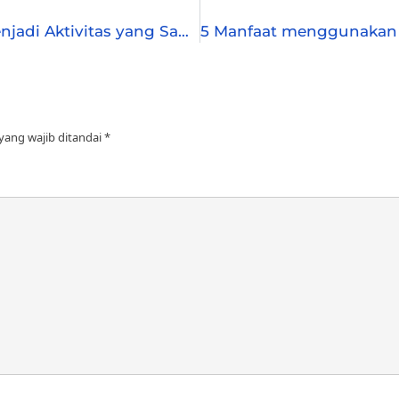
6 Alasan Mengapa Memancing Ikan Mas Menjadi Aktivitas yang Sangat Memuaskan
yang wajib ditandai
*