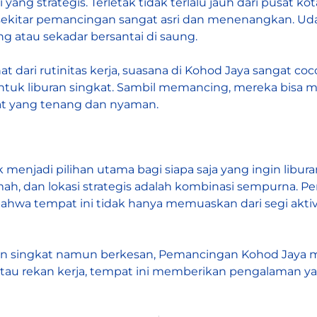
ang strategis. Terletak tidak terlalu jauh dari pusat ko
i sekitar pemancingan sangat asri dan menenangkan. U
g atau sekadar
bersantai di saung.
 dari rutinitas kerja, suasana di Kohod Jaya sangat co
 untuk liburan singkat. Sambil memancing, mereka bisa
at yang tenang dan nyaman.
njadi pilihan utama bagi siapa saja yang ingin liburan
ah, dan lokasi strategis adalah kombinasi sempurna. P
wa tempat ini tidak hanya memuaskan dari segi aktivi
uran singkat namun berkesan, Pemancingan Kohod Jay
atau rekan kerja, tempat ini memberikan pengalaman ya