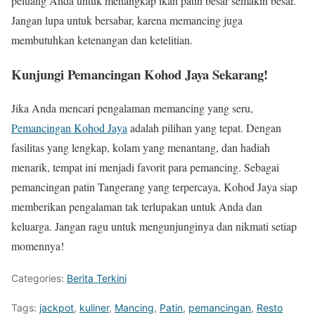
peluang Anda untuk menangkap ikan patin besar semakin besar.
Jangan lupa untuk bersabar, karena memancing juga
membutuhkan ketenangan dan ketelitian.
Kunjungi Pemancingan Kohod Jaya Sekarang!
Jika Anda mencari pengalaman memancing yang seru,
Pemancingan Kohod Jaya
adalah pilihan yang tepat. Dengan
fasilitas yang lengkap, kolam yang menantang, dan hadiah
menarik, tempat ini menjadi favorit para pemancing. Sebagai
pemancingan patin Tangerang yang terpercaya, Kohod Jaya siap
memberikan pengalaman tak terlupakan untuk Anda dan
keluarga. Jangan ragu untuk mengunjunginya dan nikmati setiap
momennya!
Categories:
Berita Terkini
Tags:
jackpot
,
kuliner
,
Mancing
,
Patin
,
pemancingan
,
Resto