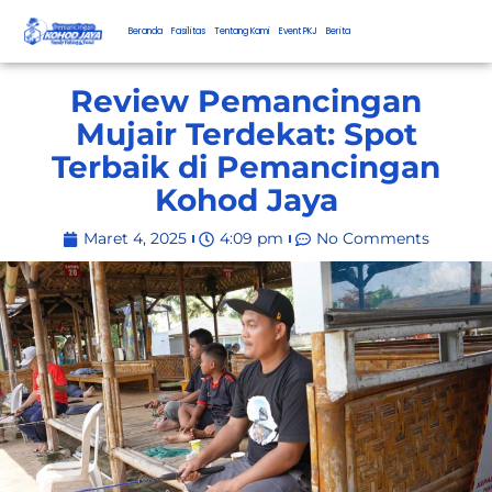
Beranda
Fasilitas
Tentang Kami
Event PKJ
Berita
Review Pemancingan
Mujair Terdekat: Spot
Terbaik di Pemancingan
Kohod Jaya
Maret 4, 2025
4:09 pm
No Comments