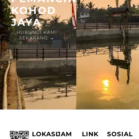
KOHOD
JAYA
HUBUNGI KAMI
SEKARANG →
LOKASI
JAM
LINK
SOSIAL