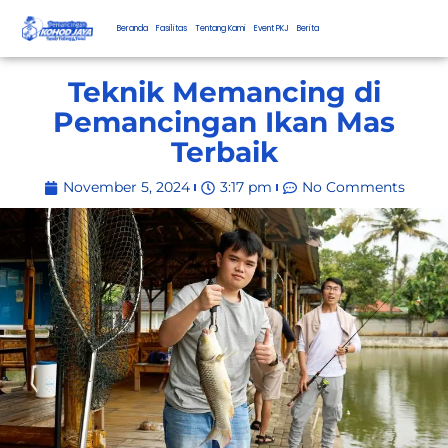
Beranda
Fasilitas
Tentang Kami
Event PKJ
Berita
Teknik Memancing di
Pemancingan Ikan Mas
Terbaik
November 5, 2024
3:17 pm
No Comments