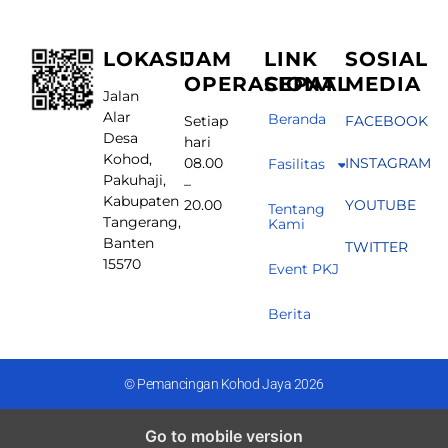
LOKASI
JAM
LINK
SOSIAL
OPERASIONAL
CEPAT
MEDIA
Jalan
Alar
Beranda
Setiap
FACEBOOK
Desa
hari
Kohod,
08.00
INSTAGRAM
Fasilitas
Pakuhaji,
–
Kabupaten
20.00
YOUTUBE
Tentang
Tangerang,
Kami
Banten
TWITTER
15570
Event PKJ
Berita
© Pemancingan Kohod Jaya 2026
Go to mobile version