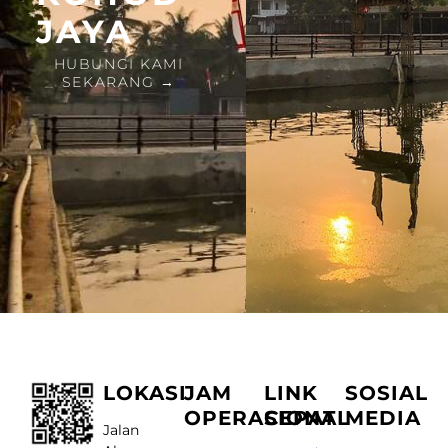
JAYA
HUBUNGI KAMI
SEKARANG →
LOKASI
JAM
LINK
SOSIAL
OPERASIONAL
CEPAT
MEDIA
Jalan