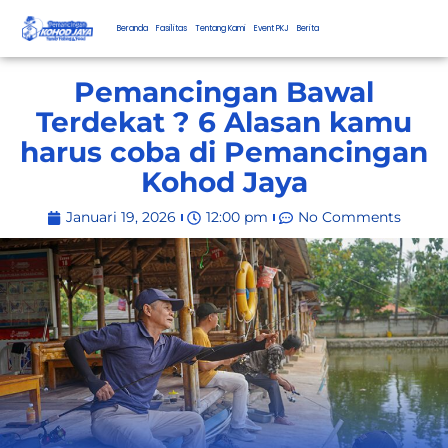
Beranda
Fasilitas
Tentang Kami
Event PKJ
Berita
Pemancingan Bawal
Terdekat ? 6 Alasan kamu
harus coba di Pemancingan
Kohod Jaya
Januari 19, 2026
12:00 pm
No Comments