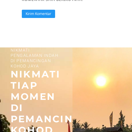
NIKMATI
PENGALAMAN INDAH
DI PEMANCINGAN
KOHOD JAYA
NIKMATI
TIAP
MOMEN
DI
PEMANCINGAN
KOHOD