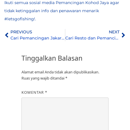
Ikuti semua
sosial media
Pemancingan Kohod Jaya agar
tidak ketinggalan info dan penawaran menarik
#letsgofishing!.
PREVIOUS
NEXT
Cari Pemancingan Jakarta Utara ? 5 Alasan Kamu Harus Coba ke Pemancingan Kohod Jaya
Cari Resto dan Pemancingan Terdekat? 5 Alasan kamu harus coba ke Pemancingan Kohod Jaya
Tinggalkan Balasan
Alamat email Anda tidak akan dipublikasikan.
Ruas yang wajib ditandai
*
KOMENTAR
*