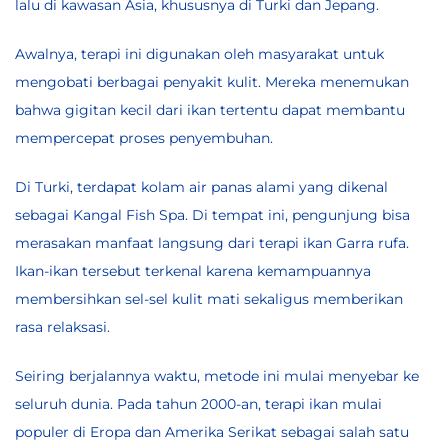
lalu di kawasan Asia, khususnya di Turki dan Jepang.
Awalnya, terapi ini digunakan oleh masyarakat untuk
mengobati berbagai penyakit kulit. Mereka menemukan
bahwa gigitan kecil dari ikan tertentu dapat membantu
mempercepat proses penyembuhan.
Di Turki, terdapat kolam air panas alami yang dikenal
sebagai Kangal Fish Spa. Di tempat ini, pengunjung bisa
merasakan manfaat langsung dari terapi ikan Garra rufa.
Ikan-ikan tersebut terkenal karena kemampuannya
membersihkan sel-sel kulit mati sekaligus memberikan
rasa relaksasi.
Seiring berjalannya waktu, metode ini mulai menyebar ke
seluruh dunia. Pada tahun 2000-an, terapi ikan mulai
populer di Eropa dan Amerika Serikat sebagai salah satu