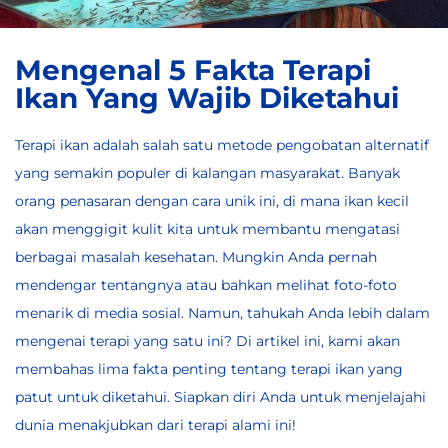
Mengenal 5 Fakta Terapi
Ikan Yang Wajib Diketahui
Terapi ikan
adalah salah satu metode pengobatan alternatif
yang semakin populer di kalangan masyarakat. Banyak
orang penasaran dengan cara unik ini, di mana ikan kecil
akan menggigit kulit kita untuk membantu mengatasi
berbagai masalah kesehatan. Mungkin Anda pernah
mendengar tentangnya atau bahkan melihat foto-foto
menarik di media sosial. Namun, tahukah Anda lebih dalam
mengenai terapi yang satu ini? Di artikel ini, kami akan
membahas lima fakta penting tentang terapi ikan yang
patut untuk diketahui. Siapkan diri Anda untuk menjelajahi
dunia menakjubkan dari terapi alami ini!