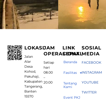
LOKASI
JAM
LINK
SOSIAL
OPERASIONAL
CEPAT
MEDIA
Jalan
Alar
Beranda
Setiap
FACEBOOK
Desa
hari
Kohod,
08.00
INSTAGRAM
Fasilitas
Pakuhaji,
–
Kabupaten
20.00
YOUTUBE
Tentang
Tangerang,
Kami
Banten
TWITTER
15570
Event PKJ