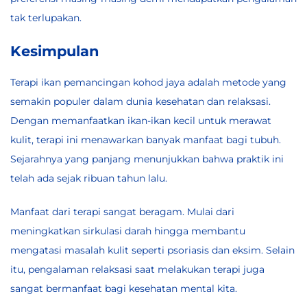
tak terlupakan.
Kesimpulan
Terapi ikan
pemancingan kohod jaya
adalah metode yang
semakin populer dalam dunia kesehatan dan relaksasi.
Dengan memanfaatkan ikan-ikan kecil untuk merawat
kulit, terapi ini menawarkan banyak manfaat bagi tubuh.
Sejarahnya yang panjang menunjukkan bahwa praktik ini
telah ada sejak ribuan tahun lalu.
Manfaat dari terapi sangat beragam. Mulai dari
meningkatkan sirkulasi darah hingga membantu
mengatasi masalah kulit seperti psoriasis dan eksim. Selain
itu, pengalaman relaksasi saat melakukan terapi juga
sangat bermanfaat bagi kesehatan mental kita.