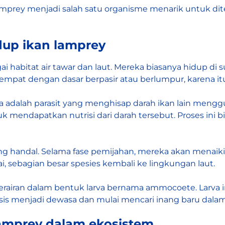
amprey menjadi salah satu organisme menarik untuk ditel
dup ikan lamprey
 habitat air tawar dan laut. Mereka biasanya hidup di s
tempat dengan dasar berpasir atau berlumpur, karena 
ka adalah parasit yang menghisap darah ikan lain men
 mendapatkan nutrisi dari darah tersebut. Proses ini 
ng handal. Selama fase pemijahan, mereka akan menaiki
ai, sebagian besar spesies kembali ke lingkungan laut.
r perairan dalam bentuk larva bernama ammocoete. Larv
s menjadi dewasa dan mulai mencari inang baru dalam 
lamprey dalam ekosistem