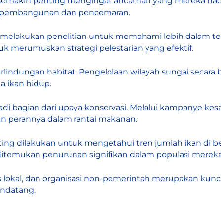
 semakin penting mengingat ancaman yang mereka hada
at pembangunan dan pencemaran.
elakukan penelitian untuk memahami lebih dalam tenta
uk merumuskan strategi pelestarian yang efektif.
erlindungan habitat. Pengelolaan wilayah sungai seca
a ikan hidup.
adi bagian dari upaya konservasi. Melalui kampanye kesa
n perannya dalam rantai makanan.
ng dilakukan untuk mengetahui tren jumlah ikan di be
 ditemukan penurunan signifikan dalam populasi mereka
 lokal, dan organisasi non-pemerintah merupakan kunc
endatang.