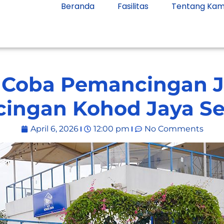
Beranda
Fasilitas
Tentang Kam
 Coba Pemancingan J
ingan Kohod Jaya Se
April 6, 2026
12:00 pm
No Comments