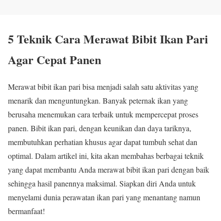
5 Teknik Cara Merawat Bibit Ikan Pari
Agar Cepat Panen
Merawat bibit ikan pari bisa menjadi salah satu aktivitas yang
menarik dan menguntungkan. Banyak peternak ikan yang
berusaha menemukan cara terbaik untuk mempercepat proses
panen. Bibit ikan pari, dengan keunikan dan daya tariknya,
membutuhkan perhatian khusus agar dapat tumbuh sehat dan
optimal. Dalam artikel ini, kita akan membahas berbagai teknik
yang dapat membantu Anda merawat bibit ikan pari dengan baik
sehingga hasil panennya maksimal. Siapkan diri Anda untuk
menyelami dunia perawatan ikan pari yang menantang namun
bermanfaat!