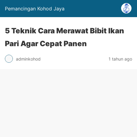
Pemancingan Kohod Jaya
5 Teknik Cara Merawat Bibit Ikan
Pari Agar Cepat Panen
adminkohod
1 tahun ago