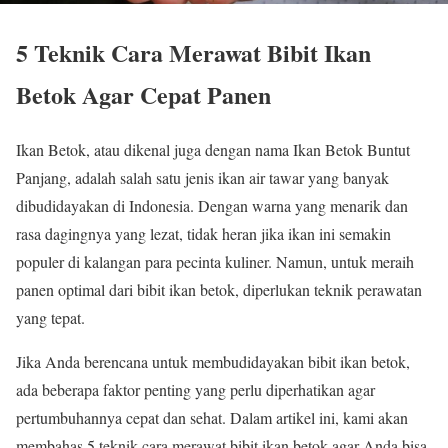
5 Teknik Cara Merawat Bibit Ikan
Betok Agar Cepat Panen
Ikan Betok, atau dikenal juga dengan nama Ikan Betok Buntut
Panjang, adalah salah satu jenis ikan air tawar yang banyak
dibudidayakan di Indonesia. Dengan warna yang menarik dan
rasa dagingnya yang lezat, tidak heran jika ikan ini semakin
populer di kalangan para pecinta kuliner. Namun, untuk meraih
panen optimal dari bibit ikan betok, diperlukan teknik perawatan
yang tepat.
Jika Anda berencana untuk membudidayakan bibit ikan betok,
ada beberapa faktor penting yang perlu diperhatikan agar
pertumbuhannya cepat dan sehat. Dalam artikel ini, kami akan
membahas 5 teknik cara merawat bibit ikan betok agar Anda bisa