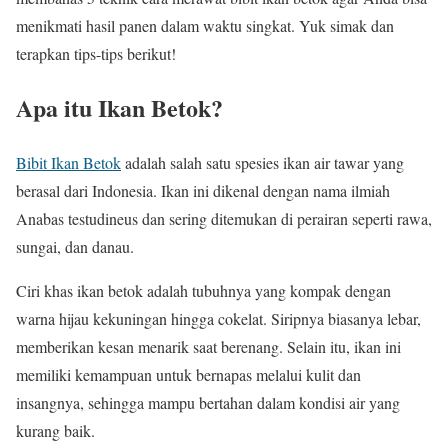
menikmati hasil panen dalam waktu singkat. Yuk simak dan
terapkan tips-tips berikut!
Apa itu Ikan Betok?
Bibit Ikan Betok
adalah salah satu spesies ikan air tawar yang
berasal dari Indonesia. Ikan ini dikenal dengan nama ilmiah
Anabas testudineus dan sering ditemukan di perairan seperti rawa,
sungai, dan danau.
Ciri khas ikan betok adalah tubuhnya yang kompak dengan
warna hijau kekuningan hingga cokelat. Siripnya biasanya lebar,
memberikan kesan menarik saat berenang. Selain itu, ikan ini
memiliki kemampuan untuk bernapas melalui kulit dan
insangnya, sehingga mampu bertahan dalam kondisi air yang
kurang baik.