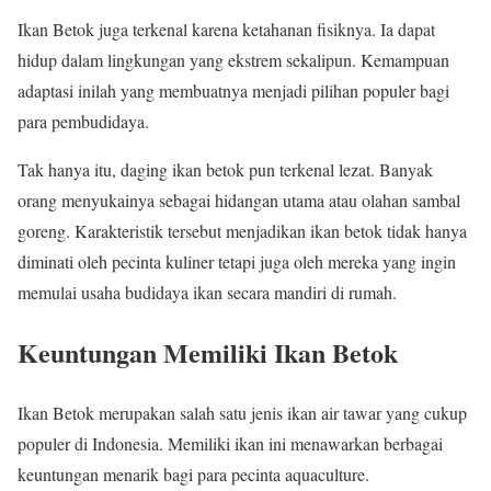
Ikan Betok juga terkenal karena ketahanan fisiknya. Ia dapat
hidup dalam lingkungan yang ekstrem sekalipun. Kemampuan
adaptasi inilah yang membuatnya menjadi pilihan populer bagi
para pembudidaya.
Tak hanya itu, daging ikan betok pun terkenal lezat. Banyak
orang menyukainya sebagai hidangan utama atau olahan sambal
goreng. Karakteristik tersebut menjadikan ikan betok tidak hanya
diminati oleh pecinta kuliner tetapi juga oleh mereka yang ingin
memulai usaha budidaya ikan secara mandiri di rumah.
Keuntungan Memiliki Ikan Betok
Ikan Betok merupakan salah satu jenis ikan air tawar yang cukup
populer di Indonesia. Memiliki ikan ini menawarkan berbagai
keuntungan menarik bagi para pecinta aquaculture.