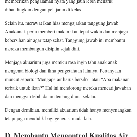
memberikan pengalaman nyata yang jauh lebih menarik
dibandingkan dengan pelajaran di kelas.
Selain itu, merawat ikan hias mengajarkan tanggung jawab.
Anak-anak perlu memberi makan ikan tepat waktu dan menjaga
kebersihan air agar tetap sehat. Tanggung jawab ini membantu
mereka membangun disiplin sejak dini.
Menjaga akuarium juga memicu rasa ingin tahu anak-anak
mengenai biologi dan ilmu pengetahuan lainnya. Pertanyaan
muncul seperti: “Mengapa air harus bersih?” atau “Apa makanan
terbaik untuk ikan?” Hal ini mendorong mereka mencari jawaban
dan menggali lebih dalam tentang dunia sekitar.
Dengan demikian, memiliki akuarium tidak hanya menyenangkan
tetapi juga mendidik bagi generasi muda kita.
D. Membantu Mengontrol Kualitas Air