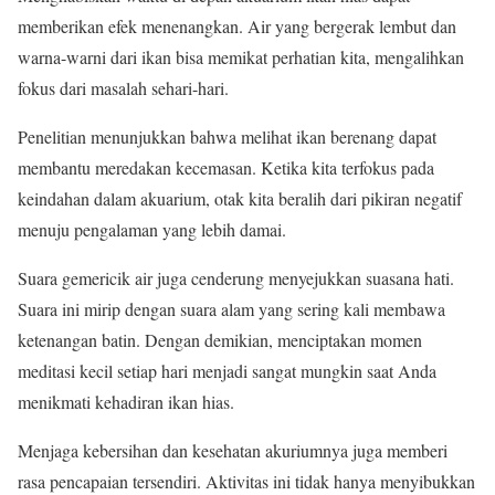
memberikan efek menenangkan. Air yang bergerak lembut dan
warna-warni dari ikan bisa memikat perhatian kita, mengalihkan
fokus dari masalah sehari-hari.
Penelitian menunjukkan bahwa melihat ikan berenang dapat
membantu meredakan kecemasan. Ketika kita terfokus pada
keindahan dalam akuarium, otak kita beralih dari pikiran negatif
menuju pengalaman yang lebih damai.
Suara gemericik air juga cenderung menyejukkan suasana hati.
Suara ini mirip dengan suara alam yang sering kali membawa
ketenangan batin. Dengan demikian, menciptakan momen
meditasi kecil setiap hari menjadi sangat mungkin saat Anda
menikmati kehadiran ikan hias.
Menjaga kebersihan dan kesehatan akuriumnya juga memberi
rasa pencapaian tersendiri. Aktivitas ini tidak hanya menyibukkan