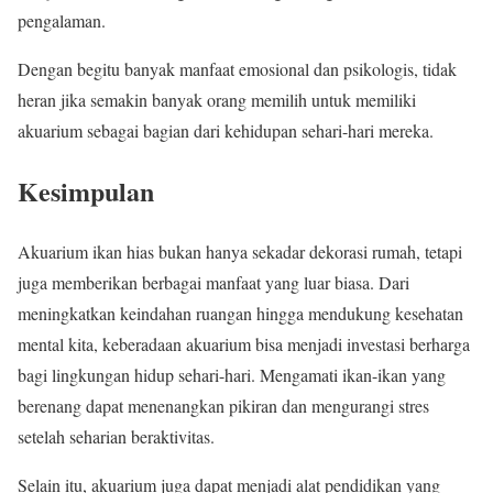
pengalaman.
Dengan begitu banyak manfaat emosional dan psikologis, tidak
heran jika semakin banyak orang memilih untuk memiliki
akuarium sebagai bagian dari kehidupan sehari-hari mereka.
Kesimpulan
Akuarium ikan hias bukan hanya sekadar dekorasi rumah, tetapi
juga memberikan berbagai manfaat yang luar biasa. Dari
meningkatkan keindahan ruangan hingga mendukung kesehatan
mental kita, keberadaan akuarium bisa menjadi investasi berharga
bagi lingkungan hidup sehari-hari. Mengamati ikan-ikan yang
berenang dapat menenangkan pikiran dan mengurangi stres
setelah seharian beraktivitas.
Selain itu, akuarium juga dapat menjadi alat pendidikan yang