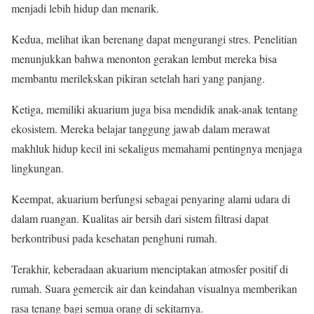
menjadi lebih hidup dan menarik.
Kedua, melihat ikan berenang dapat mengurangi stres. Penelitian
menunjukkan bahwa menonton gerakan lembut mereka bisa
membantu merilekskan pikiran setelah hari yang panjang.
Ketiga, memiliki akuarium juga bisa mendidik anak-anak tentang
ekosistem. Mereka belajar tanggung jawab dalam merawat
makhluk hidup kecil ini sekaligus memahami pentingnya menjaga
lingkungan.
Keempat, akuarium berfungsi sebagai penyaring alami udara di
dalam ruangan. Kualitas air bersih dari sistem filtrasi dapat
berkontribusi pada kesehatan penghuni rumah.
Terakhir, keberadaan akuarium menciptakan atmosfer positif di
rumah. Suara gemercik air dan keindahan visualnya memberikan
rasa tenang bagi semua orang di sekitarnya.