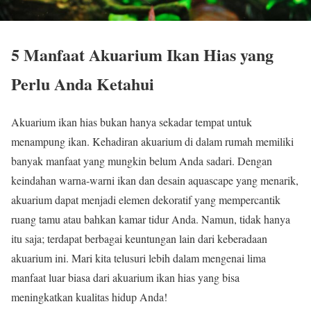
5 Manfaat Akuarium Ikan Hias yang
Perlu Anda Ketahui
Akuarium ikan hias bukan hanya sekadar tempat untuk
menampung ikan. Kehadiran akuarium di dalam rumah memiliki
banyak manfaat yang mungkin belum Anda sadari. Dengan
keindahan warna-warni ikan dan desain aquascape yang menarik,
akuarium dapat menjadi elemen dekoratif yang mempercantik
ruang tamu atau bahkan kamar tidur Anda. Namun, tidak hanya
itu saja; terdapat berbagai keuntungan lain dari keberadaan
akuarium ini. Mari kita telusuri lebih dalam mengenai lima
manfaat luar biasa dari akuarium ikan hias yang bisa
meningkatkan kualitas hidup Anda!