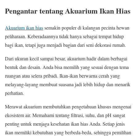
Pengantar tentang Akuarium Ikan Hias
Akuarium ikan hias
semakin populer di kalangan pecinta hewan
peliharaan. Keberadaannya tidak hanya sebagai tempat hidup
bagi ikan, tetapi juga menjadi bagian dari seni dekorasi rumah.
Dari ukuran kecil sampai besar, akuarium hadir dalam berbagai
bentuk dan desain. Anda bisa memilih yang sesuai dengan tema
ruangan atau selera pribadi. Ikan-ikan berwarna cerah yang
melayang-layang membuat suasana jadi lebih hidup dan menarik
perhatian.
Merawat akuarium membutuhkan pengetahuan khusus mengenai
ekosistem air. Memahami tentang filtrasi, suhu, dan pH sangat
penting untuk menjaga kesehatan ikan hias Anda. Setiap jenis
ikan memiliki kebutuhan yang berbeda-beda, sehingga pemilihan