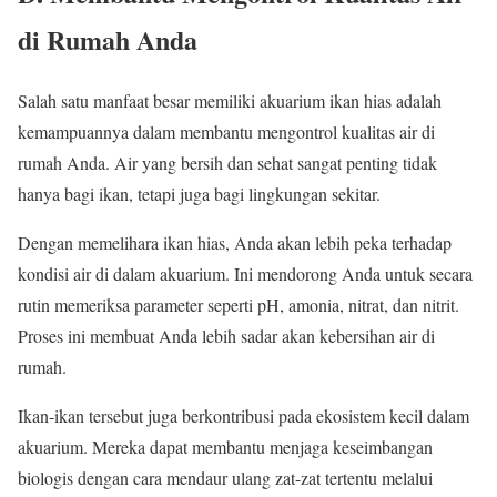
di Rumah Anda
Salah satu manfaat besar memiliki akuarium ikan hias adalah
kemampuannya dalam membantu mengontrol kualitas air di
rumah Anda. Air yang bersih dan sehat sangat penting tidak
hanya bagi ikan, tetapi juga bagi lingkungan sekitar.
Dengan memelihara ikan hias, Anda akan lebih peka terhadap
kondisi air di dalam akuarium. Ini mendorong Anda untuk secara
rutin memeriksa parameter seperti pH, amonia, nitrat, dan nitrit.
Proses ini membuat Anda lebih sadar akan kebersihan air di
rumah.
Ikan-ikan tersebut juga berkontribusi pada ekosistem kecil dalam
akuarium. Mereka dapat membantu menjaga keseimbangan
biologis dengan cara mendaur ulang zat-zat tertentu melalui