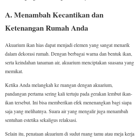
A. Menambah Kecantikan dan
Ketenangan Rumah Anda
Akuarium ikan hias dapat menjadi elemen yang sangat menarik
dalam dekorasi rumah. Dengan berbagai warna dan bentuk ikan,
serta keindahan tanaman air, akuarium menciptakan suasana yang
memikat.
Ketika Anda melangkah ke ruangan dengan akuarium,
pandangan pertama sering kali tertuju pada gerakan lembut ikan-
ikan tersebut. Ini bisa memberikan efek menenangkan bagi siapa
saja yang melihatnya. Suara air yang mengalir juga menambah
sentuhan estetika sekaligus relaksasi.
Selain itu, penataan akuarium di sudut ruang tamu atau meja kerja