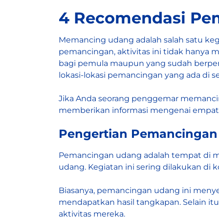
4 Recomendasi Pem
Memancing udang adalah salah satu keg
pemancingan, aktivitas ini tidak hanya
bagi pemula maupun yang sudah berpen
lokasi-lokasi pemancingan yang ada di sek
Jika Anda seorang penggemar memancing
memberikan informasi mengenai empat te
Pengertian Pemancingan
Pemancingan udang
adalah tempat di 
udang. Kegiatan ini sering dilakukan di
Biasanya, pemancingan udang ini meny
mendapatkan hasil tangkapan. Selain itu
aktivitas mereka.