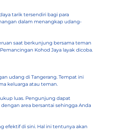
ya tarik tersendiri bagi para
esenangan dalam menangkap udang-
eseruan saat berkunjung bersama teman
 Pemancingan Kohod Jaya layak dicoba.
an udang di Tangerang. Tempat ini
ma keluarga atau teman.
ukup luas. Pengunjung dapat
pi dengan area bersantai sehingga Anda
ktif di sini. Hal ini tentunya akan