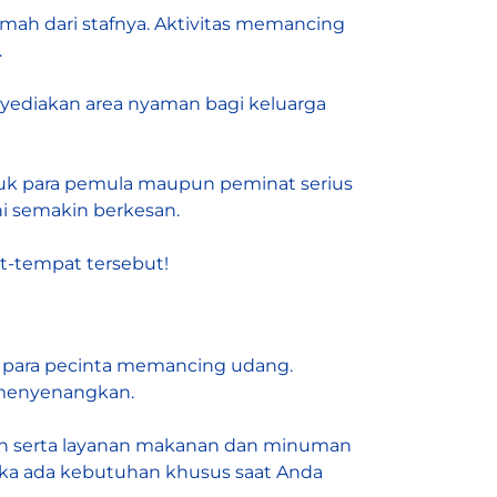
mah dari stafnya. Aktivitas memancing
.
yediakan area nyaman bagi keluarga
ntuk para pemula maupun peminat serius
ni semakin berkesan.
-tempat tersebut!
 para pecinta memancing udang.
 menyenangkan.
duh serta layanan makanan dan minuman
ka ada kebutuhan khusus saat Anda