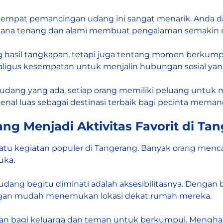
tempat pemancingan udang ini sangat menarik. Anda d
sana tenang dan alami membuat pengalaman semakin
hasil tangkapan, tetapi juga tentang momen berkumpu
kaligus kesempatan untuk menjalin hubungan sosial yang
dang yang ada, setiap orang memiliki peluang untuk m
enal luas sebagai destinasi terbaik bagi pecinta mema
 Menjadi Aktivitas Favorit di Ta
tu kegiatan populer di Tangerang. Banyak orang menc
uka.
dang begitu diminati adalah aksesibilitasnya. Deng
engan mudah menemukan lokasi dekat rumah mereka.
tan bagi keluarga dan teman untuk berkumpul. Mengha