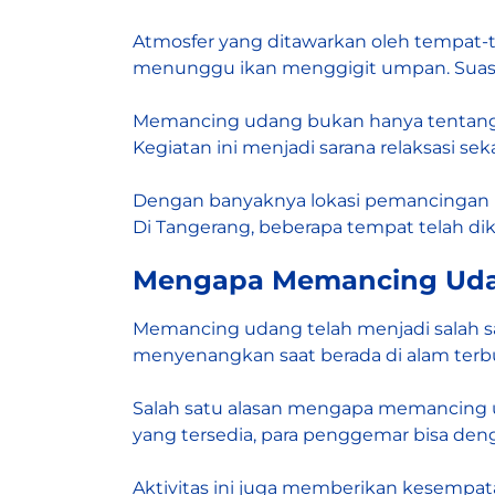
Atmosfer yang ditawarkan oleh tempat-
menunggu ikan menggigit umpan. Sua
Memancing udang bukan hanya tentang 
Kegiatan ini menjadi sarana relaksasi se
Dengan banyaknya lokasi pemancingan u
Di Tangerang, beberapa tempat telah dik
Mengapa Memancing Udang
Memancing udang telah menjadi salah sa
menyenangkan saat berada di alam terb
Salah satu alasan mengapa memancing u
yang tersedia, para penggemar bisa d
Aktivitas ini juga memberikan kesempa