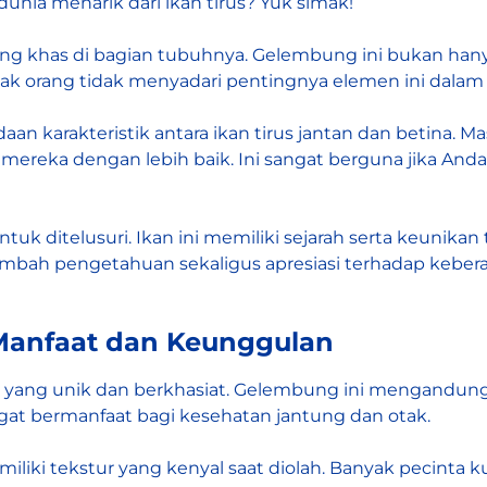
nia menarik dari ikan tirus? Yuk simak!
g khas di bagian tubuhnya. Gelembung ini bukan hanya m
k orang tidak menyadari pentingnya elemen ini dalam 
 karakteristik antara ikan tirus jantan dan betina. Masi
reka dengan lebih baik. Ini sangat berguna jika Anda
tuk ditelusuri. Ikan ini memiliki sejarah serta keunikan
bah pengetahuan sekaligus apresiasi terhadap keberad
 Manfaat dan Keunggulan
 yang unik dan berkhasiat. Gelembung ini mengandung 
angat bermanfaat bagi kesehatan jantung dan otak.
emiliki tekstur yang kenyal saat diolah. Banyak pecint