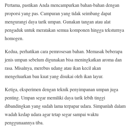
Pertama, pastikan Anda mencampurkan bahan-bahan dengan
proporsi yang pas. Campuran yang tidak seimbang dapat
mengurangi daya tarik umpan. Gunakan tangan atau alat
pengaduk untuk meratakan semua komponen hingga teksturnya
homogen.
Kedua, perhatikan cara pemrosesan bahan. Memasak beberapa
jenis umpan sebelum digunakan bisa meningkatkan aroma dan
rasa. Misalnya, merebus udang atau ikan kecil akan
mengeluarkan bau kuat yang disukai oleh ikan layur.
Ketiga, eksperimen dengan teknik penyimpanan umpan juga
penting. Umpan segar memiliki daya tarik lebih tinggi
dibandingkan yang sudah lama terpapar udara. Simpanlah dalam
wadah kedap udara agar tetap segar sampai waktu
penggunaannya tiba.