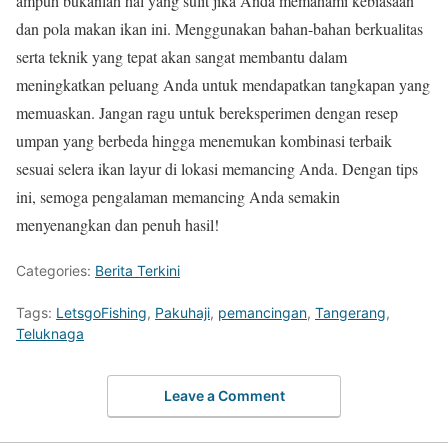
ampuh bukanlah hal yang sulit jika Anda memahami kebiasaan
dan pola makan ikan ini. Menggunakan bahan-bahan berkualitas
serta teknik yang tepat akan sangat membantu dalam
meningkatkan peluang Anda untuk mendapatkan tangkapan yang
memuaskan. Jangan ragu untuk bereksperimen dengan resep
umpan yang berbeda hingga menemukan kombinasi terbaik
sesuai selera ikan layur di lokasi memancing Anda. Dengan tips
ini, semoga pengalaman memancing Anda semakin
menyenangkan dan penuh hasil!
Categories:
Berita Terkini
Tags:
LetsgoFishing
,
Pakuhaji
,
pemancingan
,
Tangerang
,
Teluknaga
Leave a Comment