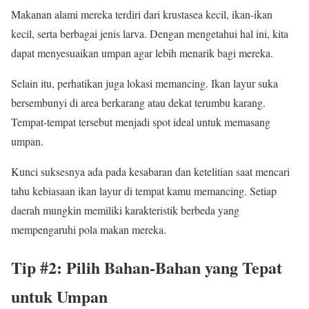
Makanan alami mereka terdiri dari krustasea kecil, ikan-ikan
kecil, serta berbagai jenis larva. Dengan mengetahui hal ini, kita
dapat menyesuaikan umpan agar lebih menarik bagi mereka.
Selain itu, perhatikan juga lokasi memancing. Ikan layur suka
bersembunyi di area berkarang atau dekat terumbu karang.
Tempat-tempat tersebut menjadi spot ideal untuk memasang
umpan.
Kunci suksesnya ada pada kesabaran dan ketelitian saat mencari
tahu kebiasaan ikan layur di tempat kamu memancing. Setiap
daerah mungkin memiliki karakteristik berbeda yang
mempengaruhi pola makan mereka.
Tip #2: Pilih Bahan-Bahan yang Tepat
untuk Umpan