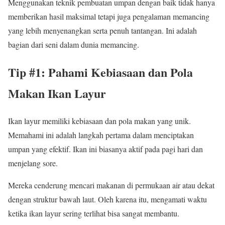
Menggunakan teknik pembuatan umpan dengan baik tidak hanya
memberikan hasil maksimal tetapi juga pengalaman memancing
yang lebih menyenangkan serta penuh tantangan. Ini adalah
bagian dari seni dalam dunia memancing.
Tip #1: Pahami Kebiasaan dan Pola
Makan Ikan Layur
Ikan layur memiliki kebiasaan dan pola makan yang unik.
Memahami ini adalah langkah pertama dalam menciptakan
umpan yang efektif. Ikan ini biasanya aktif pada pagi hari dan
menjelang sore.
Mereka cenderung mencari makanan di permukaan air atau dekat
dengan struktur bawah laut. Oleh karena itu, mengamati waktu
ketika ikan layur sering terlihat bisa sangat membantu.