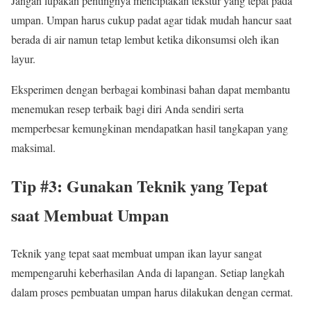
Jangan lupakan pentingnya menciptakan tekstur yang tepat pada
umpan. Umpan harus cukup padat agar tidak mudah hancur saat
berada di air namun tetap lembut ketika dikonsumsi oleh ikan
layur.
Eksperimen dengan berbagai kombinasi bahan dapat membantu
menemukan resep terbaik bagi diri Anda sendiri serta
memperbesar kemungkinan mendapatkan hasil tangkapan yang
maksimal.
Tip #3: Gunakan Teknik yang Tepat
saat Membuat Umpan
Teknik yang tepat saat membuat umpan ikan layur sangat
mempengaruhi keberhasilan Anda di lapangan. Setiap langkah
dalam proses pembuatan umpan harus dilakukan dengan cermat.