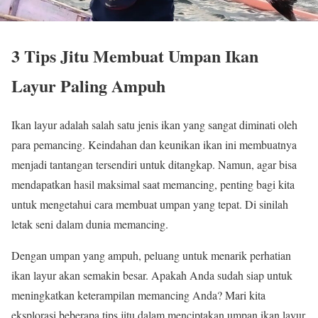
3 Tips Jitu Membuat Umpan Ikan
Layur Paling Ampuh
Ikan layur adalah salah satu jenis ikan yang sangat diminati oleh
para pemancing. Keindahan dan keunikan ikan ini membuatnya
menjadi tantangan tersendiri untuk ditangkap. Namun, agar bisa
mendapatkan hasil maksimal saat memancing, penting bagi kita
untuk mengetahui cara membuat umpan yang tepat. Di sinilah
letak seni dalam dunia memancing.
Dengan umpan yang ampuh, peluang untuk menarik perhatian
ikan layur akan semakin besar. Apakah Anda sudah siap untuk
meningkatkan keterampilan memancing Anda? Mari kita
eksplorasi beberapa tips jitu dalam menciptakan umpan ikan layur