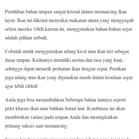
Pemilihan bahan umpan sangat krusial dalam memancing ikan
layur. Ikan ini dikenal menyukai makanan alami yang menggugah
selera mereka. Oleh karena itu, menggunakan bahan-bahan segar
adalah pilihan terbaik.
Cobalah untuk menggunakan udang kecil atau ikan teri sebagai
dasar umpan. Keduanya memiliki aroma dan rasa yang kuat,
sehingga dapat menarik perhatian ikan dengan cepat. Pastikan
juga udang atau ikan yang digunakan masih dalam keadaan segar
agar lebih efektif.
Anda juga bisa menambahkan beberapa bahan lainnya seperti
pelet khusus ikan atau bahkan lumut laut. Kombinasi ini akan
memberikan variasi pada umpan Anda dan meningkatkan
peluang sukses saat memancing.