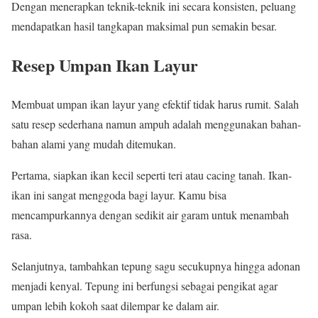
Dengan menerapkan teknik-teknik ini secara konsisten, peluang
mendapatkan hasil tangkapan maksimal pun semakin besar.
Resep Umpan Ikan Layur
Membuat umpan ikan layur yang efektif tidak harus rumit. Salah
satu resep sederhana namun ampuh adalah menggunakan bahan-
bahan alami yang mudah ditemukan.
Pertama, siapkan ikan kecil seperti teri atau cacing tanah. Ikan-
ikan ini sangat menggoda bagi layur. Kamu bisa
mencampurkannya dengan sedikit air garam untuk menambah
rasa.
Selanjutnya, tambahkan tepung sagu secukupnya hingga adonan
menjadi kenyal. Tepung ini berfungsi sebagai pengikat agar
umpan lebih kokoh saat dilempar ke dalam air.