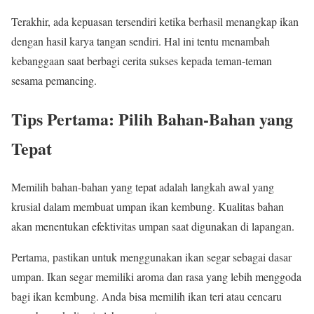
Terakhir, ada kepuasan tersendiri ketika berhasil menangkap ikan
dengan hasil karya tangan sendiri. Hal ini tentu menambah
kebanggaan saat berbagi cerita sukses kepada teman-teman
sesama pemancing.
Tips Pertama: Pilih Bahan-Bahan yang
Tepat
Memilih bahan-bahan yang tepat adalah langkah awal yang
krusial dalam membuat umpan ikan kembung. Kualitas bahan
akan menentukan efektivitas umpan saat digunakan di lapangan.
Pertama, pastikan untuk menggunakan ikan segar sebagai dasar
umpan. Ikan segar memiliki aroma dan rasa yang lebih menggoda
bagi ikan kembung. Anda bisa memilih ikan teri atau cencaru