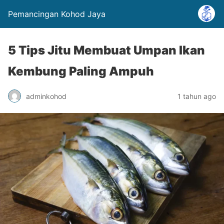
Pemancingan Kohod Jaya
5 Tips Jitu Membuat Umpan Ikan
Kembung Paling Ampuh
adminkohod
1 tahun ago