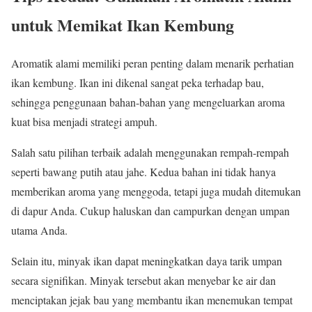
untuk Memikat Ikan Kembung
Aromatik alami memiliki peran penting dalam menarik perhatian
ikan kembung. Ikan ini dikenal sangat peka terhadap bau,
sehingga penggunaan bahan-bahan yang mengeluarkan aroma
kuat bisa menjadi strategi ampuh.
Salah satu pilihan terbaik adalah menggunakan rempah-rempah
seperti bawang putih atau jahe. Kedua bahan ini tidak hanya
memberikan aroma yang menggoda, tetapi juga mudah ditemukan
di dapur Anda. Cukup haluskan dan campurkan dengan umpan
utama Anda.
Selain itu, minyak ikan dapat meningkatkan daya tarik umpan
secara signifikan. Minyak tersebut akan menyebar ke air dan
menciptakan jejak bau yang membantu ikan menemukan tempat