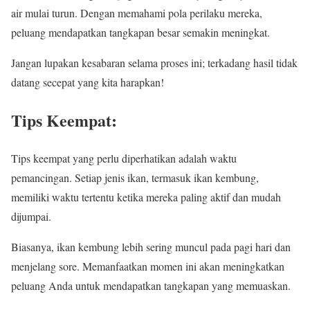
air mulai turun. Dengan memahami pola perilaku mereka,
peluang mendapatkan tangkapan besar semakin meningkat.
Jangan lupakan kesabaran selama proses ini; terkadang hasil tidak
datang secepat yang kita harapkan!
Tips Keempat:
Tips keempat yang perlu diperhatikan adalah waktu
pemancingan. Setiap jenis ikan, termasuk ikan kembung,
memiliki waktu tertentu ketika mereka paling aktif dan mudah
dijumpai.
Biasanya, ikan kembung lebih sering muncul pada pagi hari dan
menjelang sore. Memanfaatkan momen ini akan meningkatkan
peluang Anda untuk mendapatkan tangkapan yang memuaskan.