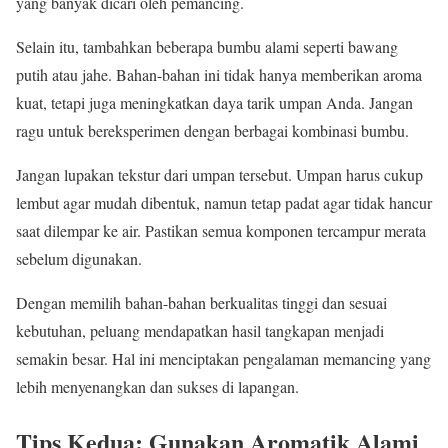
yang banyak dicari oleh pemancing.
Selain itu, tambahkan beberapa bumbu alami seperti bawang
putih atau jahe. Bahan-bahan ini tidak hanya memberikan aroma
kuat, tetapi juga meningkatkan daya tarik umpan Anda. Jangan
ragu untuk bereksperimen dengan berbagai kombinasi bumbu.
Jangan lupakan tekstur dari umpan tersebut. Umpan harus cukup
lembut agar mudah dibentuk, namun tetap padat agar tidak hancur
saat dilempar ke air. Pastikan semua komponen tercampur merata
sebelum digunakan.
Dengan memilih bahan-bahan berkualitas tinggi dan sesuai
kebutuhan, peluang mendapatkan hasil tangkapan menjadi
semakin besar. Hal ini menciptakan pengalaman memancing yang
lebih menyenangkan dan sukses di lapangan.
Tips Kedua: Gunakan Aromatik Alami